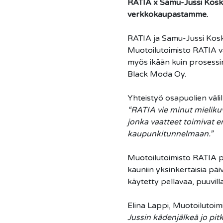
RATIA x Samu-Jussi Koski 
verkkokaupastamme.
RATIA ja Samu-Jussi Koski
Muotoilutoimisto RATIA va
myös ikään kuin prosessin
Black Moda Oy.
Yhteistyö osapuolien välil
“RATIA vie minut mielikuv
jonka vaatteet toimivat e
kaupunkitunnelmaan.”
Muotoilutoimisto RATIA py
kauniin yksinkertaisia päi
käytetty pellavaa, puuvilla
Elina Lappi, Muotoilutoim
Jussin kädenjälkeä jo pit