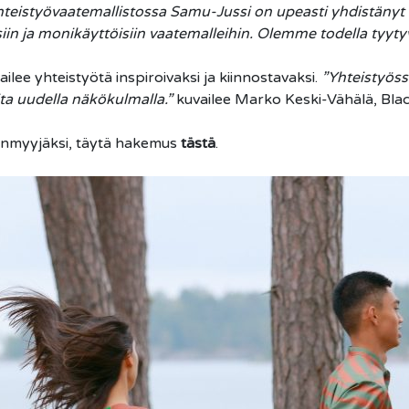
 Yhteistyövaatemallistossa Samu-Jussi on upeasti yhdistän
iin ja monikäyttöisiin vaatemalleihin. Olemme todella tyyty
ilee yhteistyötä inspiroivaksi ja kiinnostavaksi.
”Yhteistyöss
ita uudella näkökulmalla.”
kuvailee Marko Keski-Vähälä, Blac
eenmyyjäksi, täytä hakemus
tästä
.