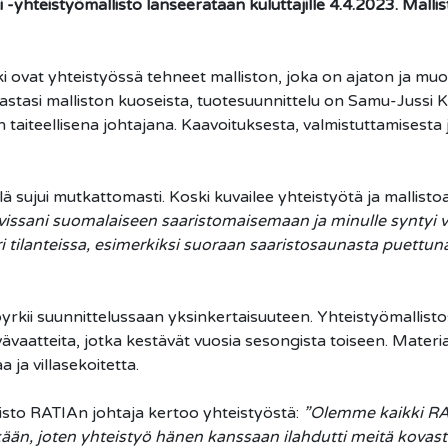
-yhteistyömallisto lanseerataan kuluttajille 4.4.2023. Mallis
 ovat yhteistyössä tehneet malliston, joka on ajaton ja muot
stasi malliston kuoseista, tuotesuunnittelu on Samu-Jussi K
 taiteellisena johtajana. Kaavoituksesta, valmistuttamisesta
lä sujui mutkattomasti. Koski kuvailee yhteistyötä ja mallistoa
issani suomalaiseen saaristomaisemaan ja minulle syntyi va
ri tilanteissa, esimerkiksi suoraan saaristosaunasta puett
rkii suunnittelussaan yksinkertaisuuteen. Yhteistyömallisto
vävaatteita, jotka kestävät vuosia sesongista toiseen. Materi
a ja villasekoitetta.
isto RATIAn johtaja kertoo yhteistyöstä:
”Olemme kaikki RAT
kään, joten yhteistyö hänen kanssaan ilahdutti meitä kovasti 