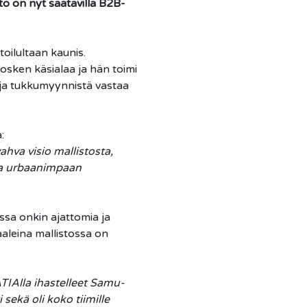
to on nyt saatavilla B2B-
oilultaan kaunis.
osken käsialaa ja hän toimi
 ja tukkumyynnistä vastaa
:
hva visio mallistosta,
una urbaanimpaan
ssa onkin ajattomia ja
aaleina mallistossa on
IAlla ihastelleet Samu-
sekä oli koko tiimille