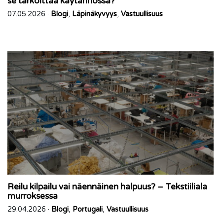
se tarkoittaa käytännössä?
07.05.2026 ·
Blogi
,
Läpinäkyvyys
,
Vastuullisuus
Reilu kilpailu vai näennäinen halpuus? – Tekstiiliala
murroksessa
29.04.2026 ·
Blogi
,
Portugali
,
Vastuullisuus