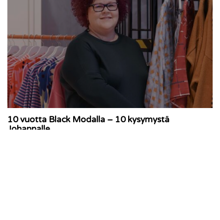
10 vuotta Black Modalla – 10 kysymystä
Johannalle
05.03.2026 ·
Blogi
,
Toimistolla tapahtuu
,
Vaatteidemme
tekijät