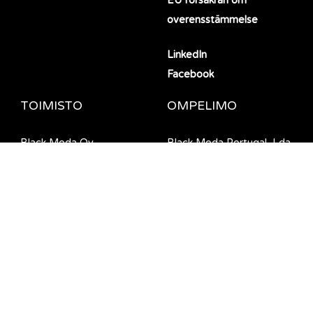
EU försäkran om
overensstämmelse
LinkedIn
Facebook
TOIMISTO
OMPELIMO
Black Moda Oy
Black Moda Portugal, Lda
Haikanvuori 5 C 1
Rua da Barreira 1124
33960 Pirkkala, Finland
4990-645 Ponte de Lima,
Portugal
© Black Moda 2026