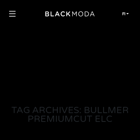
Siirry sisältöön
FI
TAG ARCHIVES: BULLMER
PREMIUMCUT ELC