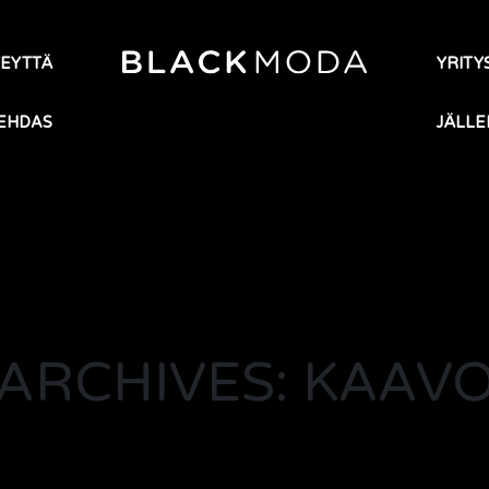
TEYTTÄ
YRITYS
EHDAS
JÄLLE
ARCHIVES: KAAV