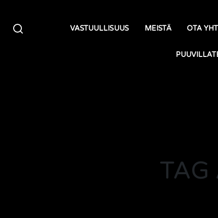
Siirry sisältöön
VASTUULLISUUS
MEISTÄ
OTA YH
PUUVILLAT
TAG 