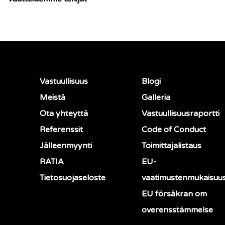
Vastuullisuus
Blogi
Meistä
Galleria
Ota yhteyttä
Vastuullisuusraportti
Referenssit
Code of Conduct
Jälleenmyynti
Toimittajalistaus
RATIA
EU-
Tietosuojaseloste
vaatimustenmukaisuu
EU försäkran om
overensstämmelse