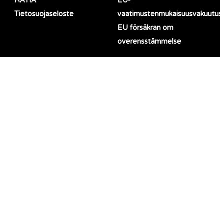
RATIA
EU-
Tietosuojaseloste
vaatimustenmukaisuusvakuutu
EU försäkran om
overensstämmelse
LinkedIn
Facebook
TOIMISTO
OMPELIMO
Black Moda Oy
Black Moda Portugal, Lda
Haikanvuori 5 C 1
Rua da Barreira 1124
33960 Pirkkala, Finland
4990-645 Ponte de Lima,
Portugal