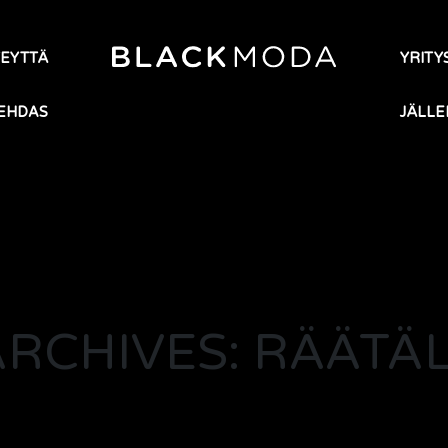
TEYTTÄ
YRITYS
EHDAS
JÄLLE
ARCHIVES: RÄÄTÄL