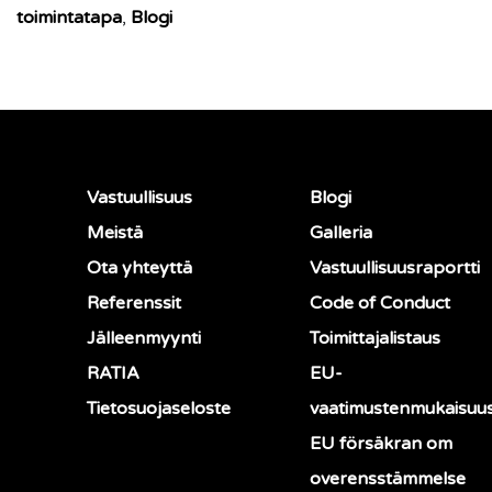
toimintatapa
,
Blogi
Vastuullisuus
Blogi
Meistä
Galleria
Ota yhteyttä
Vastuullisuusraportti
Referenssit
Code of Conduct
Jälleenmyynti
Toimittajalistaus
RATIA
EU-
Tietosuojaseloste
vaatimustenmukaisuu
EU försäkran om
overensstämmelse