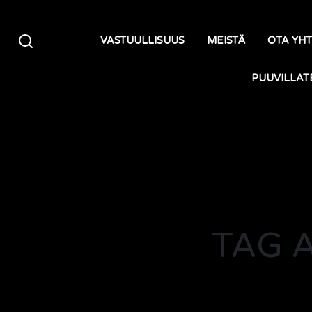
Siirry sisältöön
VASTUULLISUUS
MEISTÄ
OTA YH
PUUVILLAT
TAG 