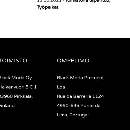
13.10.2021 ·
Toimistolla tapahtuu
,
Työpaikat
TOIMISTO
OMPELIMO
Black Moda Oy
Black Moda Portugal,
Haikanvuori 5 C 1
Lda
33960 Pirkkala,
Rua da Barreira 1124
Finland
4990-645 Ponte de
Lima, Portugal