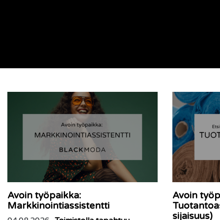
Avoin työpaikka:
Avoin työp
Markkinointiassistentti
Tuotantoas
sijaisuus)