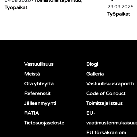
04.08.2026 ·
Toimistolla tapahtuu
,
29.09.2025 ·
Työpaikat
Työpaikat
Vastuullisuus
Blogi
Meistä
Galleria
Ota yhteyttä
Vastuullisuusraportti
Referenssit
Code of Conduct
Jälleenmyynti
Toimittajalistaus
RATIA
EU-
Tietosuojaseloste
vaatimustenmukaisuu
EU försäkran om