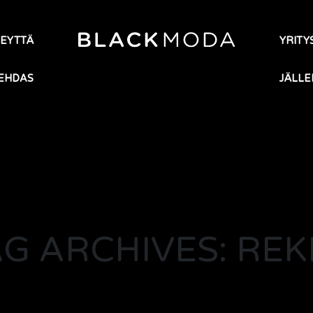
TEYTTÄ
YRITYS
EHDAS
JÄLLE
AG ARCHIVES: REK