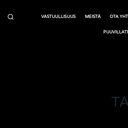
Siirry sisältöön
VASTUULLISUUS
MEISTÄ
OTA YH
PUUVILLAT
T