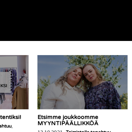
tentiksi!
Etsimme joukkoomme
MYYNTIPÄÄLLIKKÖÄ
pahtuu
,