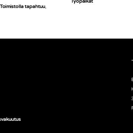
Työpaikat
Toimistolla tapahtuu
,
svakuutus