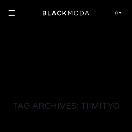
Siirry sisältöön
FI
TAG ARCHIVES: TIIMITYÖ