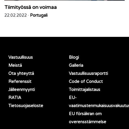
Tiimityössä on voimaa
22.02.2022 ·
Portugali
Vastuullisuus
Blogi
Meistä
Galleria
Ota yhteyttä
Vastuullisuusraportti
Referenssit
Code of Conduct
Jälleenmyynti
Toimittajalistaus
RATIA
EU-
Tietosuojaseloste
vaatimustenmukaisuusvakuutu
EU försäkran om
overensstämmelse