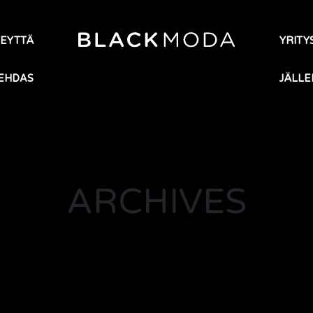
TEYTTÄ
YRITYS
EHDAS
JÄLLE
ARCHIVES