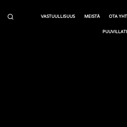
Siirry sisältöön
VASTUULLISUUS
MEISTÄ
OTA YH
PUUVILLAT