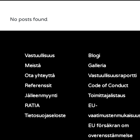
No posts found.
Vastuullisuus
Blogi
Meistä
Galleria
Ota yhteyttä
Vastuullisuusraportti
Referenssit
Code of Conduct
Jälleenmyynti
Toimittajalistaus
RATIA
EU-
Tietosuojaseloste
vaatimustenmukaisuu
EU försäkran om
overensstämmelse