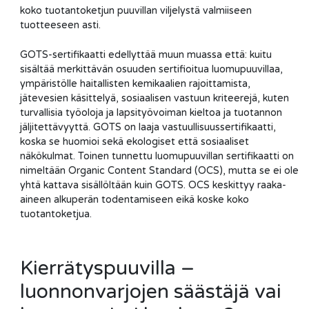
koko tuotantoketjun puuvillan viljelystä valmiiseen
tuotteeseen asti.
GOTS-sertifikaatti edellyttää muun muassa että: kuitu
sisältää merkittävän osuuden sertifioitua luomupuuvillaa,
ympäristölle haitallisten kemikaalien rajoittamista,
jätevesien käsittelyä, sosiaalisen vastuun kriteerejä, kuten
turvallisia työoloja ja lapsityövoiman kieltoa ja tuotannon
jäljitettävyyttä. GOTS on laaja vastuullisuussertifikaatti,
koska se huomioi sekä ekologiset että sosiaaliset
näkökulmat. Toinen tunnettu luomupuuvillan sertifikaatti on
nimeltään Organic Content Standard (OCS), mutta se ei ole
yhtä kattava sisällöltään kuin GOTS. OCS keskittyy raaka-
aineen alkuperän todentamiseen eikä koske koko
tuotantoketjua.
Kierrätyspuuvilla –
luonnonvarjojen säästäjä vai