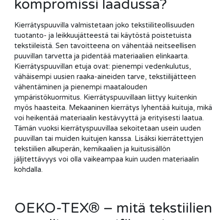
kompromissi laadussa?
Kierrätyspuuvilla valmistetaan joko tekstiiliteollisuuden
tuotanto- ja leikkuujätteestä tai käytöstä poistetuista
tekstiileistä. Sen tavoitteena on vähentää neitseellisen
puuvillan tarvetta ja pidentää materiaalien elinkaarta.
Kierrätyspuuvillan etuja ovat: pienempi vedenkulutus,
vähäisempi uusien raaka-aineiden tarve, tekstiilijätteen
vähentäminen ja pienempi maatalouden
ympäristökuormitus. Kierrätyspuuvillaan liittyy kuitenkin
myös haasteita. Mekaaninen kierrätys lyhentää kuituja, mikä
voi heikentää materiaalin kestävyyttä ja erityisesti laatua.
Tämän vuoksi kierrätyspuuvillaa sekoitetaan usein uuden
puuvillan tai muiden kuitujen kanssa. Lisäksi kierrätettyjen
tekstiilien alkuperän, kemikaalien ja kuitusisällön
jäljitettävyys voi olla vaikeampaa kuin uuden materiaalin
kohdalla.
OEKO-TEX® – mitä tekstiilien