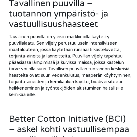
Tavallinen puuvilla –
tuotannon ympäristö- ja
vastuullisuushaasteet
Tavallinen puuvilla on yleisin markkinoilla käytetty
puuvillalaatu. Sen viljely perustuu usein intensiiviseen
maatalouteen, jossa käytetään runsaasti kasteluvettä,
torjunta-aineita ja lannoitteita. Puuvillan viljely tapahtuu
pääasiassa lämpimissä ja kuivissa maissa, joissa kastelun
tarve voi olla suuri. Tavallisen puuvillan tuotannon keskeisiä
haasteita ovat: suuri vedenkulutus, maaperän köyhtyminen,
torjunta-aineiden ja kemikaalien käyttö, biodiversiteetin
heikkeneminen ja työntekijöiden altistuminen haitallisille
kemikaaleille.
Better Cotton Initiative (BCI)
– askel kohti vastuullisempaa