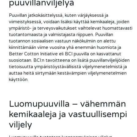
puuvillanviljelyä
Puuvillan jatkokäsittelyssä, kuten värjäyksessä ja
viimeistyksessä, voidaan lisäksi käyttää kemikaaleja, joiden
ympäristö- ja terveysvaikutukset vaihtelevat huomattavasti
tuotantomaasta ja valmistajasta riippuen. Puuvillan
tuotannon sosiaalisen vastuun näkökulmiin on alettu
kiinnittämään viime vuosina yhä enemmän huomiota ja
Better Cotton Initiative eli BCI puuvilla on kasvattanut
suosiotaan. BCI:n tavoitteena on lisätä puuvillanviljelijöiden
tietoisuutta ympäristöystävällisistä viljelymenetelmistä ja
auttaa heitä siirtymään kestävämpien viljelymenetelmien
käyttöön.
Luomupuuvilla – vähemmän
kemikaaleja ja vastuullisempi
viljely