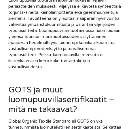
Luomupuuvilla tuotetaan luonnonmukaisen viljelyn
periaatteiden mukaisesti. Viljelyssä ei käytetä synteettisiä
torjunta-aineita, keinolannoitteita eikä geenimuunneltuja
siemeniä. Tavoitteena on ylläpitää maaperän hyvinvointia,
vähentää ympäristökuormitusta ja parantaa viljelijöiden
työolosuhteita. Luomupuuvillan tuotannossa huomioidaan
yleensä: luonnon monimuotoisuuden säilyttäminen,
maaperän hedelmällisyys, pienempi kemikaalikuormitus,
vastuullisempi vedenkäyttö ja turvallisemmat
työolosuhteet. Pelkkä ´luomupuuvilla´-merkintä ei
kuitenkaan aina kerro koko tuotantoketjun
vastuullisuudesta.
GOTS ja muut
luomupuuvillasertifikaatit –
mitä ne takaavat?
Global Organic Textile Standard eli GOTS on yksi
tunnetuimmista luomutekstiilien sertifikaateista. Se kattaa