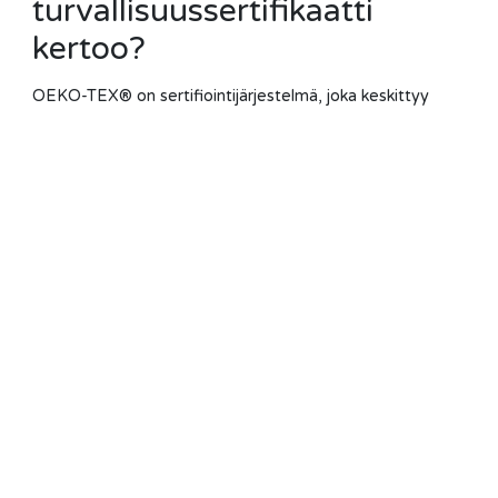
turvallisuussertifikaatti
kertoo?
OEKO-TEX® on sertifiointijärjestelmä, joka keskittyy
erityisesti tekstiilien turvallisuuteen käyttäjälle. Tunnetuin
sertifikaatti on OEKO-TEX® Standard 100. OEKO-TEX-
sertifiointi tarkoittaa, että tuotteesta on testattu haitallisia
aineita, kuten: raskasmetalleja, torjunta-ainejäämiä,
formaldehydiä tai allergisoivia väriaineita. Myös OEKO-
TEX®: lla on oma, erillinen sertifikaattinsa luomupuuvillalle:
OEKO-TEX® ORGANIC COTTON. Siinä yhdistyvät sekä
OEKO-TEX® luomupuuvillan alkuperän valvonta,
kemikaaliturvallisuus sekä koko tuotantoketjun seuranta.
Mikä puuvillavaihtioehto on
vastuullisin?
Puuvillan vastuullisuutta arvioitaessa on tärkeää tarkastella