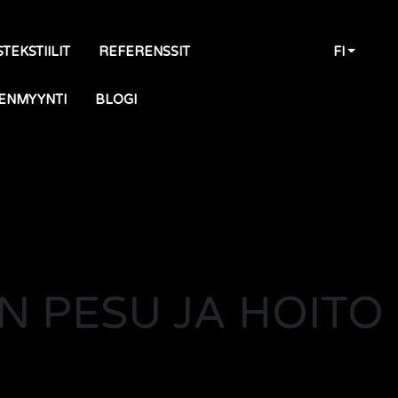
TEKSTIILIT
REFERENSSIT
FI
ENMYYNTI
BLOGI
N PESU JA HOITO