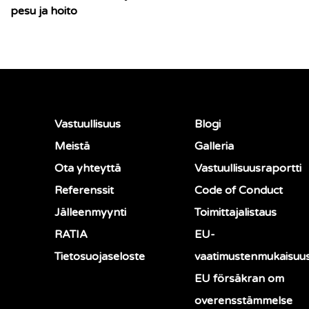
pesu ja hoito
Vastuullisuus
Blogi
Meistä
Galleria
Ota yhteyttä
Vastuullisuusraportti
Referenssit
Code of Conduct
Jälleenmyynti
Toimittajalistaus
RATIA
EU-
Tietosuojaseloste
vaatimustenmukaisuu
EU försäkran om
overensstämmelse