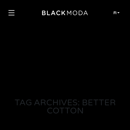
Siirry sisältöön
FI
TAG ARCHIVES: BETTER
COTTON