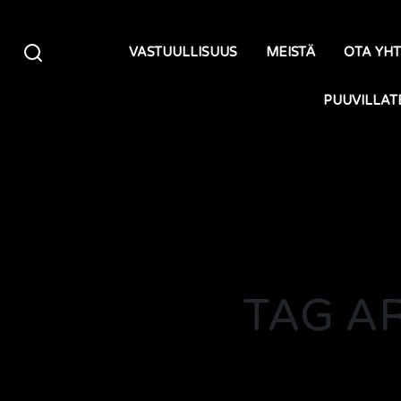
Siirry sisältöön
VASTUULLISUUS
MEISTÄ
OTA YH
PUUVILLAT
TAG A