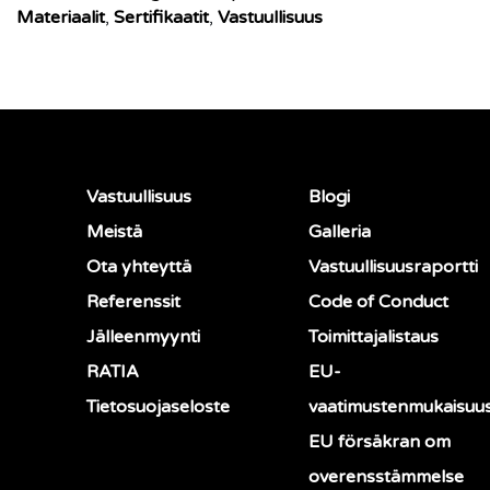
Materiaalit
,
Sertifikaatit
,
Vastuullisuus
Vastuullisuus
Blogi
Meistä
Galleria
Ota yhteyttä
Vastuullisuusraportti
Referenssit
Code of Conduct
Jälleenmyynti
Toimittajalistaus
RATIA
EU-
Tietosuojaseloste
vaatimustenmukaisuu
EU försäkran om
overensstämmelse