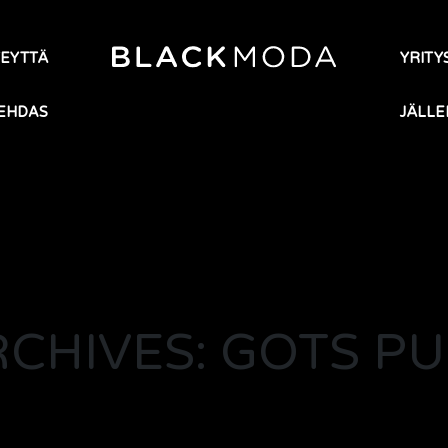
TEYTTÄ
YRITYS
EHDAS
JÄLLE
RCHIVES: GOTS PU