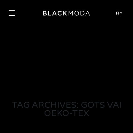
Siirry sisältöön
FI
TAG ARCHIVES: GOTS VAI
OEKO-TEX