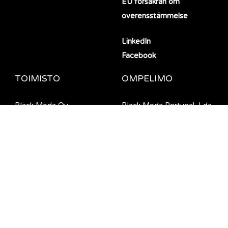
EU försäkran om
overensstämmelse
LinkedIn
Facebook
TOIMISTO
OMPELIMO
Black Moda Oy
Black Moda Portugal, Lda
Haikanvuori 5 C 1
Rua da Barreira 1124
33960 Pirkkala, Finland
4990-645 Ponte de Lima,
Portugal
© Black Moda 2026