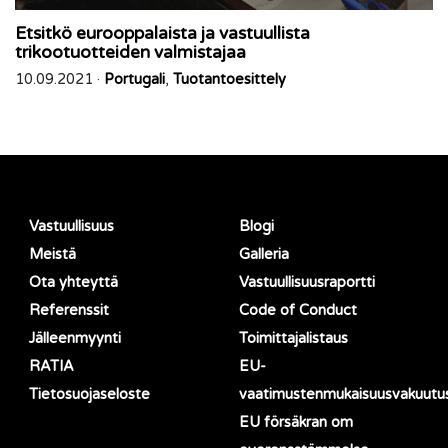
Etsitkö eurooppalaista ja vastuullista
trikootuotteiden valmistajaa
10.09.2021 ·
Portugali
,
Tuotantoesittely
Vastuullisuus
Blogi
Meistä
Galleria
Ota yhteyttä
Vastuullisuusraportti
Referenssit
Code of Conduct
Jälleenmyynti
Toimittajalistaus
RATIA
EU-
Tietosuojaseloste
vaatimustenmukaisuusvakuutu
EU försäkran om