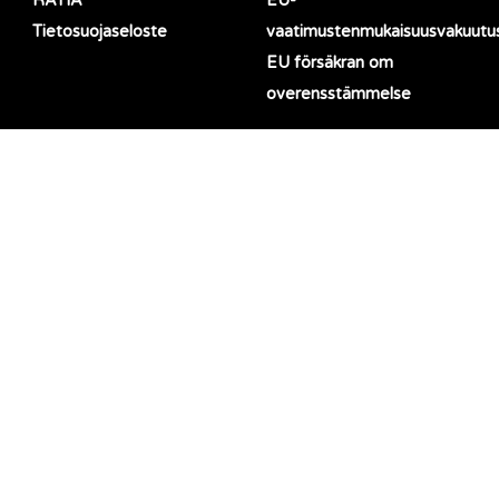
RATIA
EU-
Tietosuojaseloste
vaatimustenmukaisuusvakuutu
EU försäkran om
overensstämmelse
LinkedIn
Facebook
TOIMISTO
OMPELIMO
Black Moda Oy
Black Moda Portugal, Lda
Haikanvuori 5 C 1
Rua da Barreira 1124
33960 Pirkkala, Finland
4990-645 Ponte de Lima,
Portugal