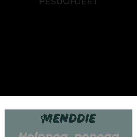
PESUOHJEET