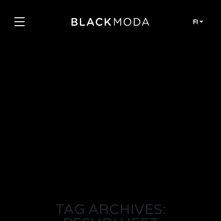
Siirry sisältöön
FI
TAG ARCHIVES: