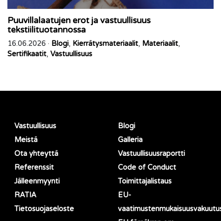
Puuvillalaatujen erot ja vastuullisuus
tekstiilituotannossa
16.06.2026 ·
Blogi
,
Kierrätysmateriaalit
,
Materiaalit
,
Sertifikaatit
,
Vastuullisuus
Vastuullisuus
Blogi
Meistä
Galleria
Ota yhteyttä
Vastuullisuusraportti
Referenssit
Code of Conduct
Jälleenmyynti
Toimittajalistaus
RATIA
EU-
Tietosuojaseloste
vaatimustenmukaisuusvakuutu