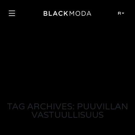
Siirry sisältöön
FI
TAG ARCHIVES: PUUVILLAN
VASTUULLISUUS