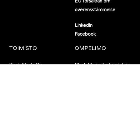
EU försäkran om
overensstämmelse
LinkedIn
Facebook
TOIMISTO
OMPELIMO
Black Moda Oy
Black Moda Portugal, Lda
Haikanvuori 5 C 1
Rua da Barreira 1124
33960 Pirkkala, Finland
4990-645 Ponte de Lima,
Portugal
© Black Moda 2026