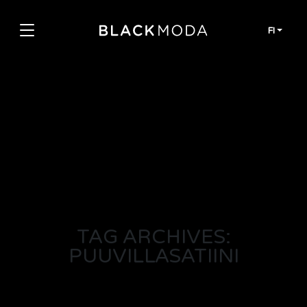
Siirry sisältöön
FI
TAG ARCHIVES:
PUUVILLASATIINI