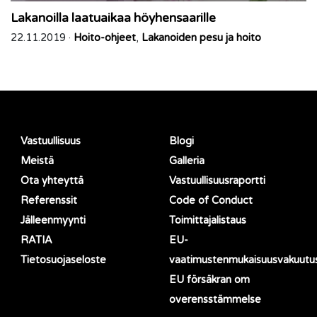
Lakanoilla laatuaikaa höyhensaarille
22.11.2019 ·
Hoito-ohjeet
,
Lakanoiden pesu ja hoito
Vastuullisuus
Blogi
Meistä
Galleria
Ota yhteyttä
Vastuullisuusraportti
Referenssit
Code of Conduct
Jälleenmyynti
Toimittajalistaus
RATIA
EU-
Tietosuojaseloste
vaatimustenmukaisuusvakuutu
EU försäkran om
overensstämmelse