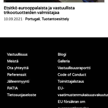
Etsitkö eurooppalaista ja vastuullista
trikootuotteiden valmistajaa
10.09.2021 ·
Portugali
,
Tuotantoesittely
Vastuullisuus
Blogi
Meistä
Galleria
Ota yhteyttä
Vastuullisuusraportti
Referenssit
Code of Conduct
Jälleenmyynti
Toimittajalistaus
RATIA
EU-
Tietosuojaseloste
vaatimustenmukaisuusvakuutu
EU försäkran om