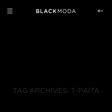
Siirry sisältöön
FI
TAG ARCHIVES: T-PAITA