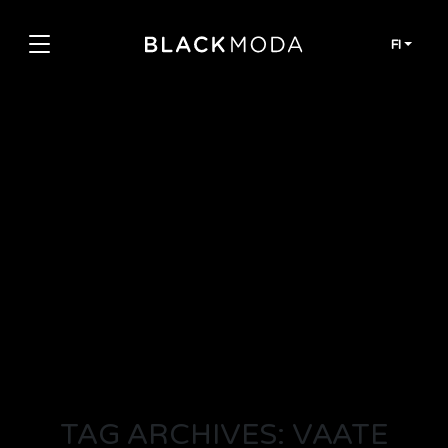
Siirry sisältöön
FI
TAG ARCHIVES: VAATE