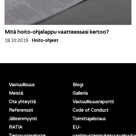
Mitä hoito-ohjelappu vaatteessasi kertoo?
18.10.2019 ·
Hoito-ohjeet
Vastuullisuus
Blogi
Meistä
Galleria
Ota yhteyttä
Vastuullisuusraportti
Referenssit
Code of Conduct
Jälleenmyynti
Toimittajalistaus
RATIA
EU-
Tietosuojaseloste
vaatimustenmukaisuusvakuutu