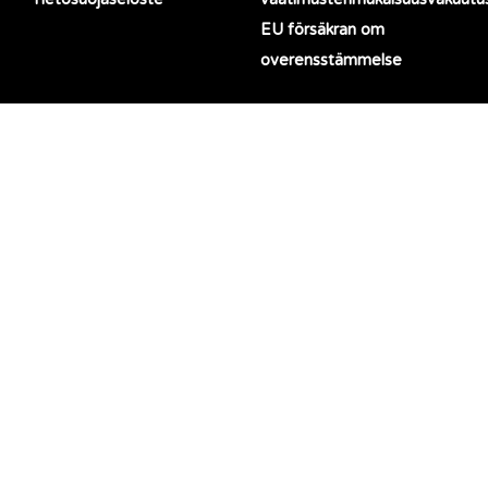
EU försäkran om
overensstämmelse
LinkedIn
Facebook
TOIMISTO
OMPELIMO
Black Moda Oy
Black Moda Portugal, Lda
Haikanvuori 5 C 1
Rua da Barreira 1124
33960 Pirkkala, Finland
4990-645 Ponte de Lima,
Portugal