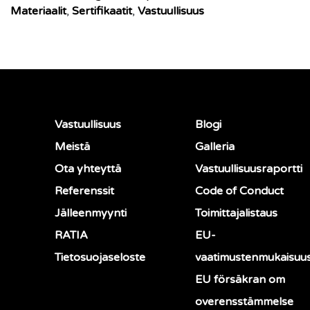
Materiaalit
,
Sertifikaatit
,
Vastuullisuus
Vastuullisuus
Blogi
Meistä
Galleria
Ota yhteyttä
Vastuullisuusraportti
Referenssit
Code of Conduct
Jälleenmyynti
Toimittajalistaus
RATIA
EU-
Tietosuojaseloste
vaatimustenmukaisuu
EU försäkran om
overensstämmelse