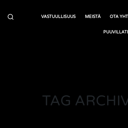
Siirry sisältöön
VASTUULLISUUS
MEISTÄ
OTA YH
PUUVILLAT
TAG ARCHIV