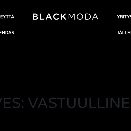
TEYTTÄ
YRITYS
EHDAS
JÄLLE
ES: VASTUULLIN