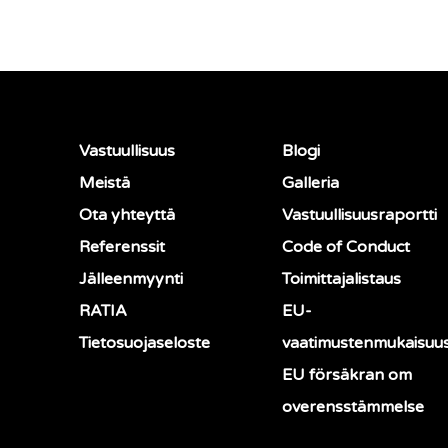
Vastuullisuus
Blogi
Meistä
Galleria
Ota yhteyttä
Vastuullisuusraportti
Referenssit
Code of Conduct
Jälleenmyynti
Toimittajalistaus
RATIA
EU-
Tietosuojaseloste
vaatimustenmukaisuu
EU försäkran om
overensstämmelse