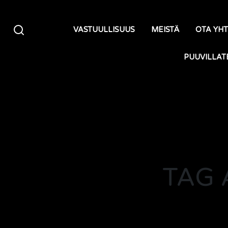
Siirry sisältöön
VASTUULLISUUS
MEISTÄ
OTA YH
PUUVILLAT
TAG 