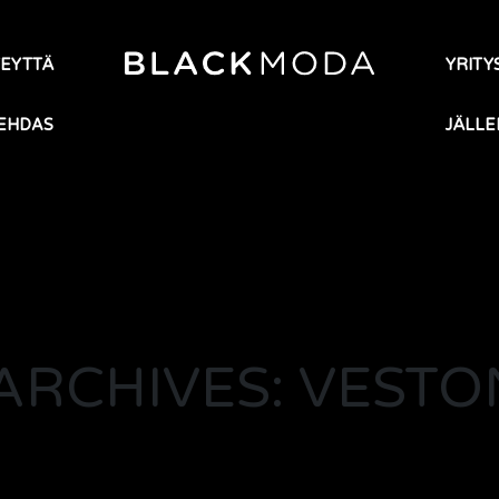
TEYTTÄ
YRITYS
EHDAS
JÄLLE
ARCHIVES: VEST