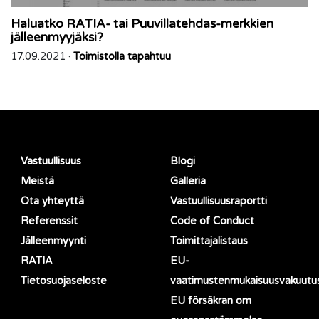
Haluatko RATIA- tai Puuvillatehdas-merkkien
jälleenmyyjäksi?
17.09.2021 ·
Toimistolla tapahtuu
Vastuullisuus
Blogi
Meistä
Galleria
Ota yhteyttä
Vastuullisuusraportti
Referenssit
Code of Conduct
Jälleenmyynti
Toimittajalistaus
RATIA
EU-
Tietosuojaseloste
vaatimustenmukaisuusvakuutu
EU försäkran om