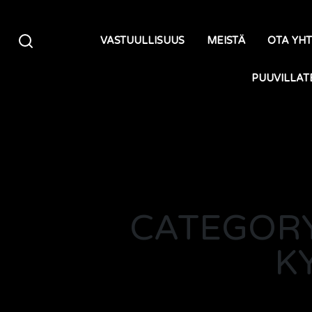
Siirry sisältöön
VASTUULLISUUS
MEISTÄ
OTA YH
PUUVILLAT
CATEGORY
K