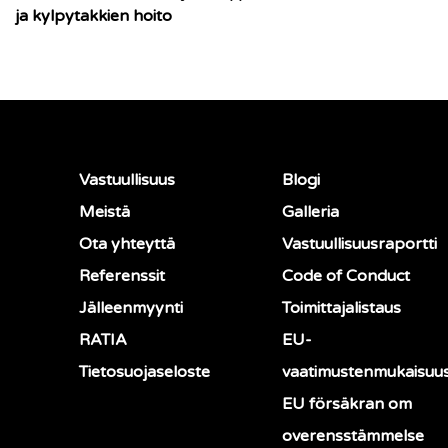
ja kylpytakkien hoito
Vastuullisuus
Blogi
Meistä
Galleria
Ota yhteyttä
Vastuullisuusraportti
Referenssit
Code of Conduct
Jälleenmyynti
Toimittajalistaus
RATIA
EU-
Tietosuojaseloste
vaatimustenmukaisuu
EU försäkran om
overensstämmelse