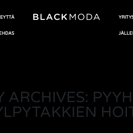
TEYTTÄ
YRITYS
EHDAS
JÄLLE
 ARCHIVES: PYYH
YLPYTAKKIEN HOI