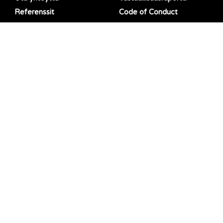
Referenssit
Code of Conduct
Jälleenmyynti
Toimittajalistaus
RATIA
EU-
Tietosuojaseloste
vaatimustenmukaisuusvakuutu
EU försäkran om
overensstämmelse
LinkedIn
Facebook
TOIMISTO
OMPELIMO
Black Moda Oy
Black Moda Portugal, Lda
Haikanvuori 5 C 1
Rua da Barreira 1124
33960 Pirkkala, Finland
4990-645 Ponte de Lima,
Portugal